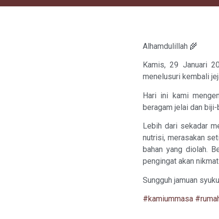
Alhamdulillah 🌾
Kamis, 29 Januari 2
menelusuri kembali j
Hari ini kami menge
beragam jelai dan biji
Lebih dari sekadar me
nutrisi, merasakan se
bahan yang diolah. Be
pengingat akan nikmat 
Sungguh jamuan syuku
#kamiummasa
#ruma