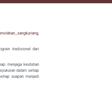
molahan_sangkuriang
,
ain tradisional dari
ahap: menjaga keutuhan
esyukuran dalam setiap
 setiap suapan menjadi