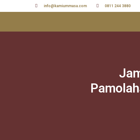
info@kamiummasa.com
0811 244 3880
Jam
Pamolaha