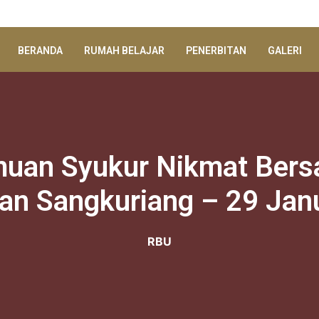
BERANDA
RUMAH BELAJAR
PENERBITAN
GALERI
uan Syukur Nikmat Ber
n Sangkuriang – 29 Jan
RBU