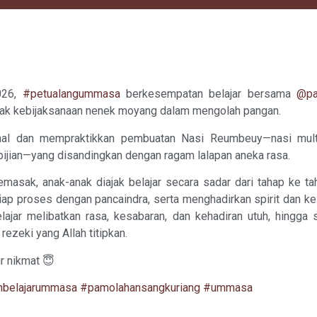
026,
#petualangummasa
berkesempatan belajar bersama
@pa
ejak kebijaksanaan nenek moyang dalam mengolah pangan.
nal dan mempraktikkan pembuatan Nasi Reumbeuy—nasi multigr
-bijian—yang disandingkan dengan ragam lalapan aneka rasa.
masak, anak-anak diajak belajar secara sadar dari tahap ke t
tiap proses dengan pancaindra, serta menghadirkan spirit dan k
lajar melibatkan rasa, kesabaran, dan kehadiran utuh, hingga
rezeki yang Allah titipkan.
r nikmat 😇
hbelajarummasa
#pamolahansangkuriang
#ummasa