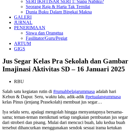
SERI IKHTISAR SERI 1: Siapa Nabiku?
Seorang Raja & Harta Tak Ternilai
Dunia Buku Dalam Bingkai Makna
GALERI
JURNAL
PENERIMAAN
Siswa dan Orangtua
Fasilitator/Guru/Pegiat
ARTUM
GIGS
Jus Segar Kelas Pra Sekolah dan Gambar
Imajinasi Aktivitas SD – 16 Januari 2025
RBU
Salah satu kegiatan rutin di
#rumahbelajarummasa
adalah hari
Kebun & Dapur. Seru, waktu lalu, adik-adik
#petualangummasa
kelas Pinus (jenjang Prasekolah) membuat jus segar…
Iya selalu seru, apalagi mengolah hingga menyantapnya bersama-
sama; teman-teman menikmati setiap rangkaian pembuatan jus segar
dari stroberi dan pisang. Mulai dari mencuci buah, lalu kedua buah
tersebut dihancurkan menggunakan sendok sesuai irama ketukan