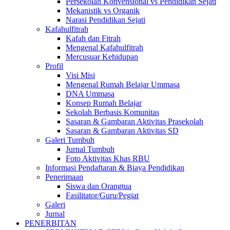
Persekolah Konvensional vs Pendidikan Sejati
Mekanistik vs Organik
Narasi Pendidikan Sejati
Kafahulfitrah
Kafah dan Fitrah
Mengenal Kafahulfitrah
Mercusuar Kehidupan
Profil
Visi Misi
Mengenal Rumah Belajar Ummasa
DNA Ummasa
Konsep Rumah Belajar
Sekolah Berbasis Komunitas
Sasaran & Gambaran Aktivitas Prasekolah
Sasaran & Gambaran Aktivitas SD
Galeri Tumbuh
Jurnal Tumbuh
Foto Aktivitas Khas RBU
Informasi Pendaftaran & Biaya Pendidikan
Penerimaan
Siswa dan Orangtua
Fasilitator/Guru/Pegiat
Galeri
Jurnal
PENERBITAN