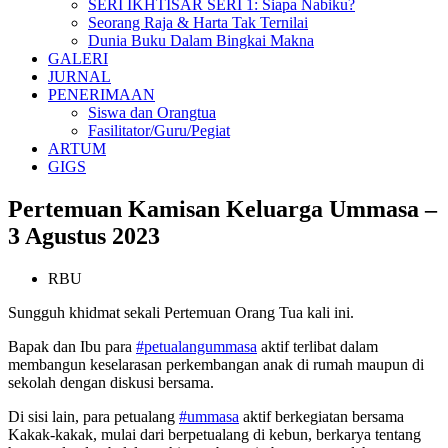
SERI IKHTISAR SERI 1: Siapa Nabiku?
Seorang Raja & Harta Tak Ternilai
Dunia Buku Dalam Bingkai Makna
GALERI
JURNAL
PENERIMAAN
Siswa dan Orangtua
Fasilitator/Guru/Pegiat
ARTUM
GIGS
Pertemuan Kamisan Keluarga Ummasa –
3 Agustus 2023
RBU
Sungguh khidmat sekali Pertemuan Orang Tua kali ini.
Bapak dan Ibu para
#petualangummasa
aktif terlibat dalam
membangun keselarasan perkembangan anak di rumah maupun di
sekolah dengan diskusi bersama.
Di sisi lain, para petualang
#ummasa
aktif berkegiatan bersama
Kakak-kakak, mulai dari berpetualang di kebun, berkarya tentang