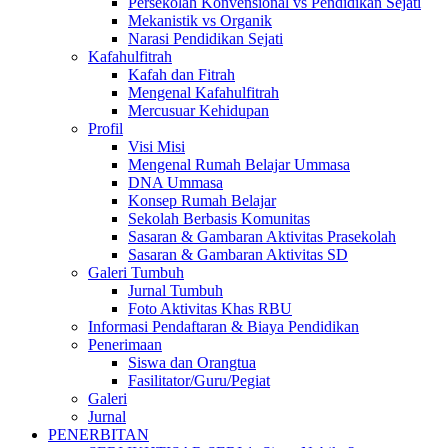
Persekolah Konvensional vs Pendidikan Sejati
Mekanistik vs Organik
Narasi Pendidikan Sejati
Kafahulfitrah
Kafah dan Fitrah
Mengenal Kafahulfitrah
Mercusuar Kehidupan
Profil
Visi Misi
Mengenal Rumah Belajar Ummasa
DNA Ummasa
Konsep Rumah Belajar
Sekolah Berbasis Komunitas
Sasaran & Gambaran Aktivitas Prasekolah
Sasaran & Gambaran Aktivitas SD
Galeri Tumbuh
Jurnal Tumbuh
Foto Aktivitas Khas RBU
Informasi Pendaftaran & Biaya Pendidikan
Penerimaan
Siswa dan Orangtua
Fasilitator/Guru/Pegiat
Galeri
Jurnal
PENERBITAN