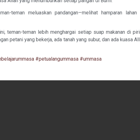
asa Allah yang menumbuhkan setiap pangan di Bumi.
teman-teman meluaskan pandangan—melihat hamparan lahan
ni, teman-teman lebih menghargai setiap suap makanan di piri
tangan petani yang bekerja, ada tanah yang subur, dan ada kuasa
hbelajarummasa
#petualangummasa
#ummasa