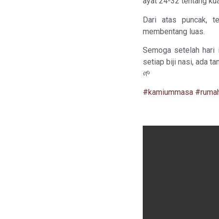
ayat 24-32 tentang ku
Dari atas puncak, 
membentang luas.
Semoga setelah hari i
setiap biji nasi, ada 
🌱
#kamiummasa
#ruma