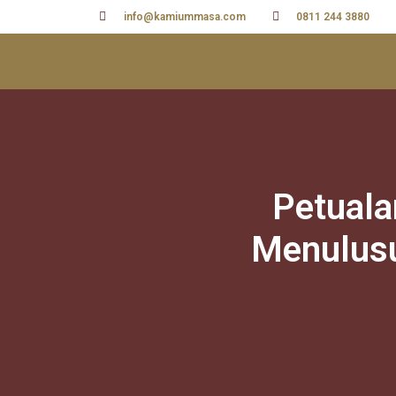
info@kamiummasa.com
0811 244 3880
Petual
Menulusu