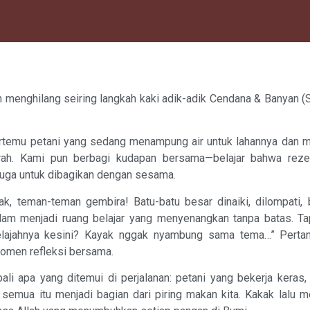
an menghilang seiring langkah kaki adik-adik Cendana & Banyan (
bertemu petani yang sedang menampung air untuk lahannya dan m
ah. Kami pun berbagi kudapan bersama—belajar bahwa reze
i juga untuk dibagikan dengan sesama.
k, teman-teman gembira! Batu-batu besar dinaiki, dilompati, b
Alam menjadi ruang belajar yang menyenangkan tanpa batas. T
 jelajahnya kesini? Kayak nggak nyambung sama tema…” Perta
omen refleksi bersama.
li apa yang ditemui di perjalanan: petani yang bekerja keras
 semua itu menjadi bagian dari piring makan kita. Kakak lalu