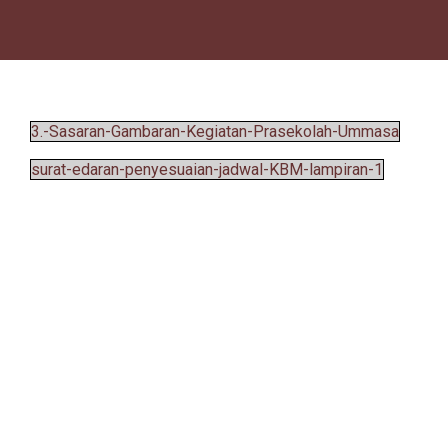
3.-Sasaran-Gambaran-Kegiatan-Prasekolah-Ummasa
surat-edaran-penyesuaian-jadwal-KBM-lampiran-1